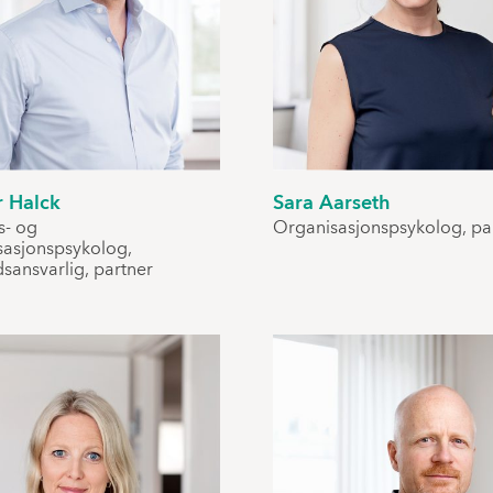
r Halck
Sara Aarseth
s- og
Organisasjonspsykolog, pa
sasjonspsykolog,
sansvarlig, partner