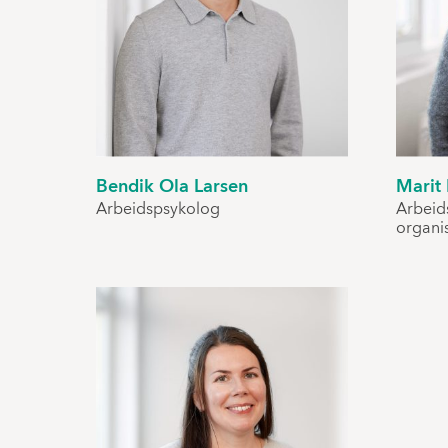
Bendik Ola Larsen
Marit
Arbeidspsykolog
Arbeid
organi