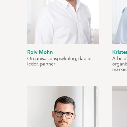
Rolv Mohn
Kriste
Organisasjonspsykolog, daglig
Arbeid
leder, partner
organi
marked