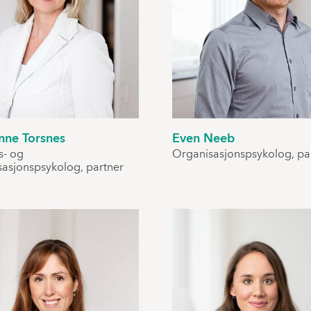
nne Torsnes
Even Neeb
s- og
Organisasjonspsykolog, pa
sasjonspsykolog, partner