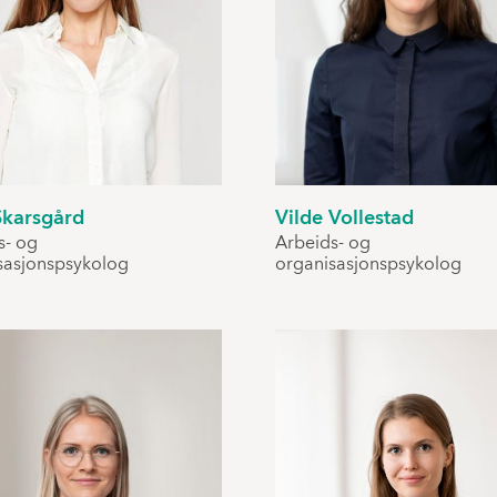
Skarsgård
Vilde Vollestad
s- og
Arbeids- og
sasjonspsykolog
organisasjonspsykolog