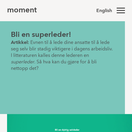
moment
English
Bli en superleder!
Artikkel:
Evnen til å lede dine ansatte til å lede
seg selv blir stadig viktigere i dagens arbeidsliv.
I litteraturen kalles denne lederen en
superleder
. Så hva kan du gjøre for å bli
nettopp det?