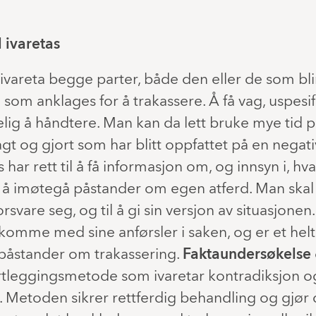
 ivaretas
ivareta begge parter, både den eller de som bli
 som anklages for å trakassere. Å få vag, uspesif
lig å håndtere. Man kan da lett bruke mye tid p
gt og gjort som har blitt oppfattet på en negat
ar rett til å få informasjon om, og innsyn i, hva
l å imøtegå påstander om egen atferd. Man ska
orsvare seg, og til å gi sin versjon av situasjone
å komme med sine anførsler i saken, og er et helt 
 påstander om trakassering.
Faktaundersøkelse
rtleggingsmetode som ivaretar kontradiksjon o
t. Metoden sikrer rettferdig behandling og gjør 