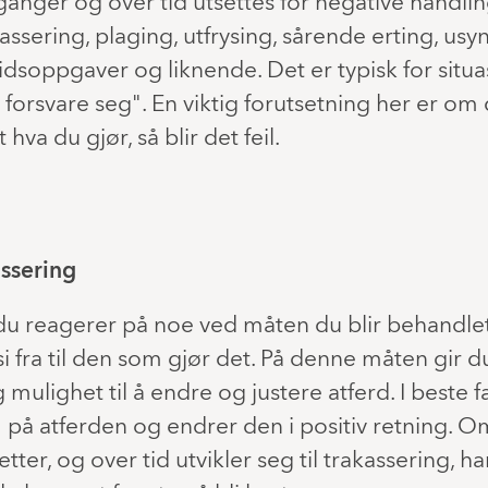
ganger og over tid utsettes for negative handlin
ssering, plaging, utfrysing, sårende erting, usyn
idsoppgaver og liknende. Det er typisk for situa
 å forsvare seg". En viktig forutsetning her er om 
hva du gjør, så blir det feil.
assering
 du reagerer på noe ved måten du blir behandlet
si fra til den som gjør det. På denne måten g
ulighet til å endre og justere atferd. I beste fal
å atferden og endrer den i positiv retning. O
tter, og over tid utvikler seg til trakassering, 