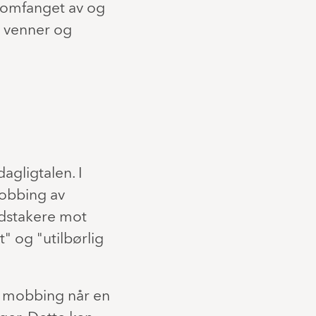
d omfanget av og
, venner og
gligtalen. I
obbing av
idstakere mot
t" og "utilbørlig
r mobbing når en