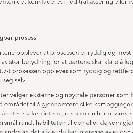
enten det konkluderes med trakassering eller i
igbar prosess
partene opplever at prosessen er ryddig og mest 
v av stor betydning for at partene skal klare å l
et. At prosessen oppleves som ryddig og rettferd
 seg selv.
er velger eksterne og nøytrale personer som 
området til å gjennomføre slike kartlegginger
håndtere saken internt, dersom en har ressurser 
pørsmål rundt habiliteten til den eller de som g
 andre se det slik at du har interesse av at den