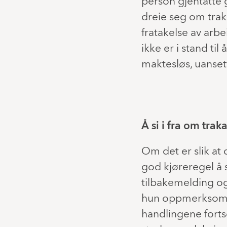
person gjentatte 
dreie seg om traka
fratakelse av arbe
ikke er i stand til
maktesløs, uansett 
Å si i fra om trak
Om det er slik at
god kjøreregel å 
tilbakemelding og m
hun oppmerksom p
handlingene fortse