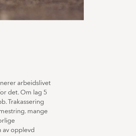
erer arbeidslivet
for det. Om lag 5
bb. Trakassering
 mestring. mange
orlige
en av opplevd