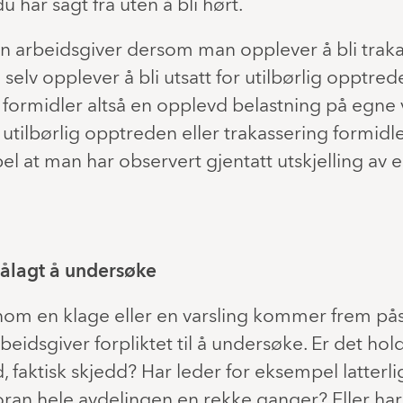
u har sagt fra uten å bli hørt.
 en arbeidsgiver dersom man opplever å bli trak
elv opplever å bli utsatt for utilbørlig opptred
 formidler altså en opplevd belastning på egne
utilbørlig opptreden eller trakassering formidl
l at man har observert gjentatt utskjelling av e
pålagt å undersøke
om en klage eller en varsling kommer frem p
rbeidsgiver forpliktet til å undersøke. Er det hol
 faktisk skjedd? Har leder for eksempel latterli
ran hele avdelingen en rekke ganger? Eller ha