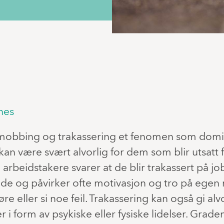
nes
e mobbing og trakassering et fenomen som domin
kan være svært alvorlig for dem som blir utsatt 
arbeidstakere svarer at de blir trakassert på jo
de og påvirker ofte motivasjon og tro på egen
øre eller si noe feil. Trakassering kan også gi alv
 i form av psykiske eller fysiske lidelser. Grad