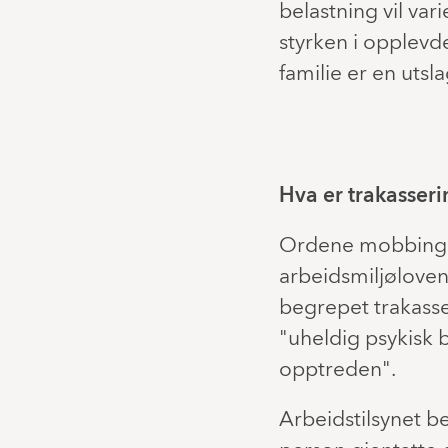
belastning vil v
styrken i opplevd
familie er en utsl
Hva er trakasser
Ordene mobbing og
arbeidsmiljølove
begrepet trakasse
"uheldig psykisk b
opptreden".
Arbeidstilsynet b