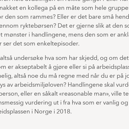
snakket en kollega på en måte som hele gruppe
r den som rammes? Eller er det bare små hend
ennom ryktebørsen? Det er gjerne slik at den so
 et mønster i handlingene, mens den som er ankl
er ser det som enkeltepisoder.
 altså undersøke hva som har skjedd, og om det
 er akseptabelt å gjøre eller si på arbeidsplas
elig, altså noe du må regne med når du er på j
 lys av arbeidsmiljøloven? Handlingene skal vurde
erson, eller en såkalt «reasonable man», ville t
nnsmessig vurdering ut i fra hva som er vanlig o
idsplassen i Norge i 2018.