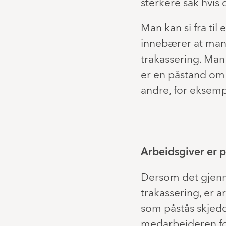
sterkere sak hvis d
Man kan si fra til
innebærer at man s
trakassering. Man
er en påstand om 
andre, for eksempe
Arbeidsgiver er 
Dersom det gjenn
trakassering, er a
som påstås skjedd,
medarbeideren fo