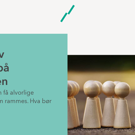
v
på
en
 få alvorlige
om rammes. Hva bør