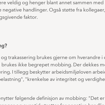
ariere veldig og henger blant annet sammen me
e negative handlinger. Også støtte fra kollegaer
agsgivende faktor.
ing?
 trakassering brukes gjerne om hverandre i da
n brukes ikke begrepet mobbing. Der dekkes m
ring. I tillegg beskytter arbeidsmiljøloven arbe
elastning", "krenkelse av integritet og verdighe
enytter følgende definisjon av mobbing: "Det e