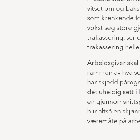
vitset om og bak
som krenkende fo
vokst seg store gj
trakassering, ser
trakassering hell
Arbeidsgiver skal
rammen av hva som
har skjedd påregn
det uheldig sett i
en gjennomsnittsp
blir altså en skjø
væremåte på arbe