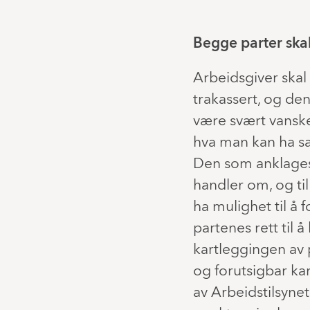
Begge parter skal
Arbeidsgiver skal 
trakassert, og den
være svært vanske
hva man kan ha sa
Den som anklages h
handler om, og ti
ha mulighet til å f
partenes rett til 
kartleggingen av
og forutsigbar ka
av Arbeidstilsyne