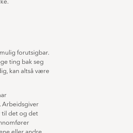
kke.
mulig forutsigbar.
egge ting bak seg
ig, kan altså være
har
. Arbeidsgiver
til det og det
jennomfører
 ene eller andre