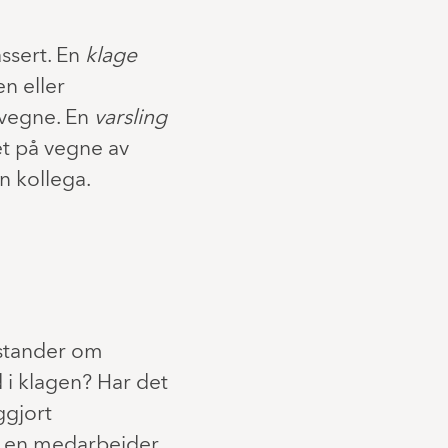
assert. En
klage
en eller
 vegne. En
varsling
et på vegne av
n kollega.
åstander om
d i klagen? Har det
ggjort
r en medarbeider