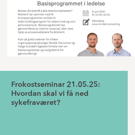
Frokostseminar 21.05.25:
Hvordan skal vi få ned
sykefraværet?