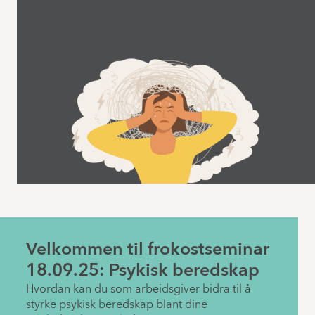
Velkommen til frokostseminar
18.09.25: Psykisk beredskap
Hvordan kan du som arbeidsgiver bidra til å
styrke psykisk beredskap blant dine