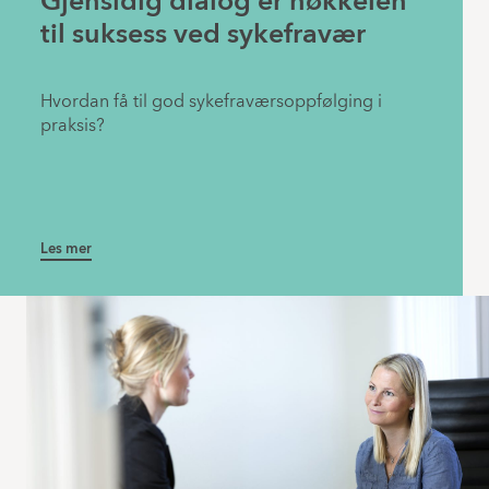
Gjensidig dialog er nøkkelen
til suksess ved sykefravær
Hvordan få til god sykefraværsoppfølging i
praksis?
Les mer