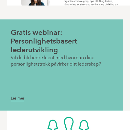
Gratis webinar:
Personlighetsbasert
lederutvikling
Vil du bli bedre kjent med hvordan dine
personlighetstrekk påvirker ditt lederskap?
Les mer