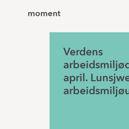
moment
Verdens
arbeidsmiljø
april. Lunsjw
arbeidsmiljøu