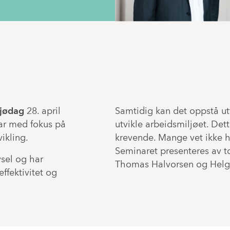
ljødag
28. april
Samtidig kan det oppstå ut
nar med fokus på
utvikle arbeidsmiljøet. De
ikling.
krevende. Mange vet ikke h
Seminaret presenteres av to
vsel og har
Thomas Halvorsen og Helg
effektivitet og