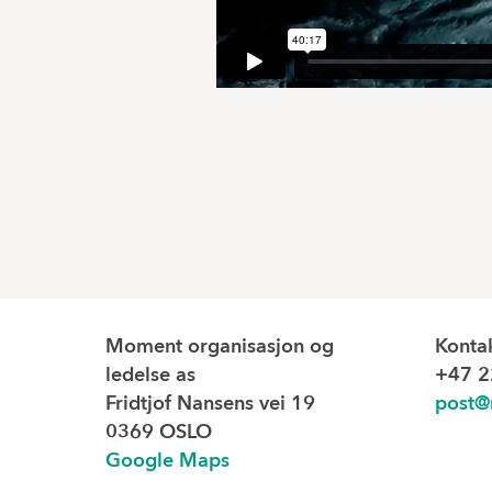
Moment organisasjon og
Konta
ledelse as
+47 2
Fridtjof Nansens vei 19
post@
0369 OSLO
Google Maps