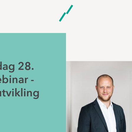
dag 28.
ebinar -
tvikling