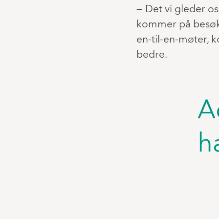
— Det vi gleder os
kommer på besøk. S
en-til-en-møter, 
bedre.
A
h