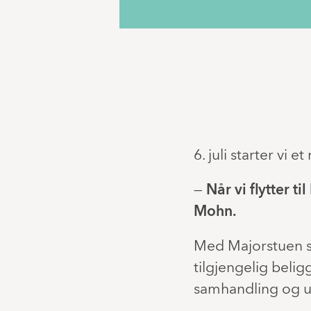
6. juli starter vi 
—
Når vi flytter t
Mohn.
Med Majorstuen so
tilgjengelig beli
samhandling og ut