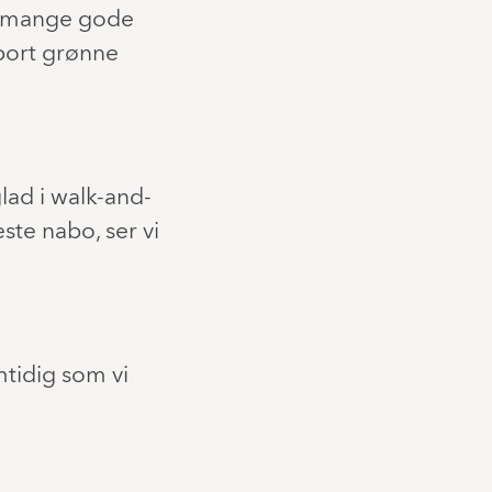
dt mange gode
bort grønne
glad i walk-and-
te nabo, ser vi
mtidig som vi