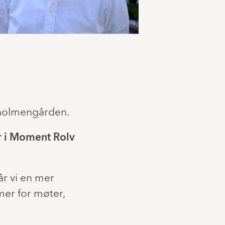
uruholmengården.
der i Moment Rolv
år vi en mer
mer for møter,