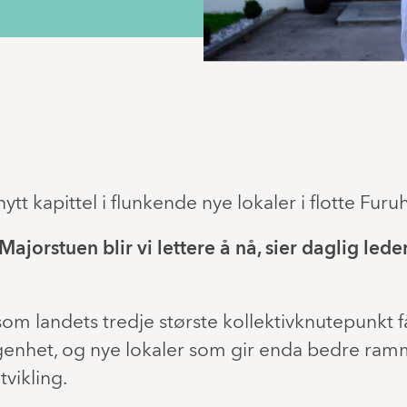
et nytt kapittel i flunkende nye lokaler i flotte F
il Majorstuen blir vi lettere å nå, sier daglig le
m landets tredje største kollektivknutepunkt f
ggenhet, og nye lokaler som gir enda bedre ram
vikling.