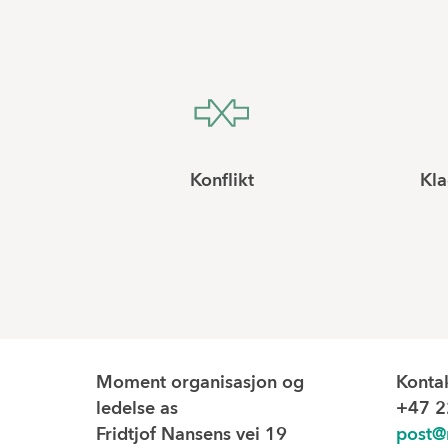
Konflikt
Kla
Moment organisasjon og
Konta
ledelse as
+47 2
Fridtjof Nansens vei 19
post@