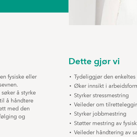
Dette gjør vi
n fysiske eller
Tydeliggjør den enkeltes 
sevnen.
Øker innsikt i arbeidsfor
søker å styrke
Styrker stressmestring
il å håndtere
Veileder om tilretteleggi
tett med den
Styrker jobbmestring
følging og
Støtter mestring av fysis
Veileder håndtering av s