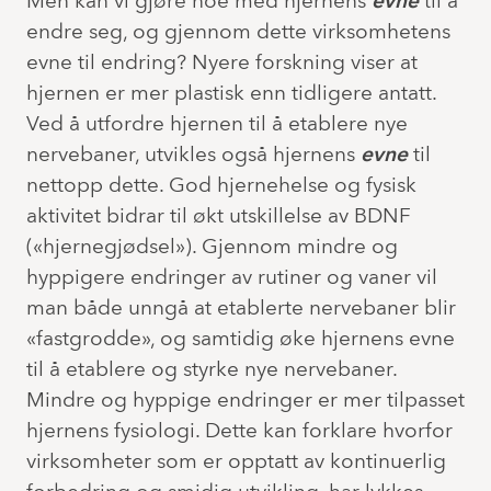
Men kan vi gjøre noe med hjernens
evne
til å
endre seg, og gjennom dette virksomhetens
evne til endring? Nyere forskning viser at
hjernen er mer plastisk enn tidligere antatt.
Ved å utfordre hjernen til å etablere nye
nervebaner, utvikles også hjernens
evne
til
nettopp dette. God hjernehelse og fysisk
aktivitet bidrar til økt utskillelse av BDNF
(«hjernegjødsel»). Gjennom mindre og
hyppigere endringer av rutiner og vaner vil
man både unngå at etablerte nervebaner blir
«fastgrodde», og samtidig øke hjernens evne
til å etablere og styrke nye nervebaner.
Mindre og hyppige endringer er mer tilpasset
hjernens fysiologi. Dette kan forklare hvorfor
virksomheter som er opptatt av kontinuerlig